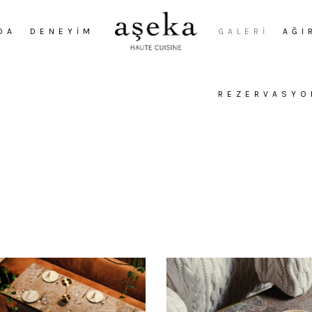
DA
DENEYIM
GALERI
AĞI
REZERVASYO